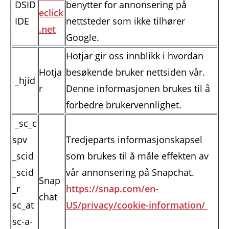
DSID
benytter for annonsering på
eclick
IDE
nettsteder som ikke tilhører
.net
Google.
Hotjar gir oss innblikk i hvordan
Hotja
besøkende bruker nettsiden vår.
_hjid
r
Denne informasjonen brukes til å
forbedre brukervennlighet.
_sc_c
spv
Tredjeparts informasjonskapsel
_
scid
som brukes til å måle effekten av
_scid
vår annonsering på Snapchat.
Snap
_r
https://snap.com/en-
chat
sc_at
US/privacy/cookie-information/
sc-a-