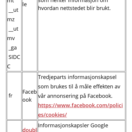
som henter informasjon om
mt
le
hvordan nettstedet blir brukt.
__ut
mz
__ut
mv
_ga
SIDC
C
Tredjeparts informasjonskapsel
som brukes til å måle effekten av
Faceb
fr
vår annonsering på Facebook.
ook
https://www.facebook.com/polici
es/cookies/
Informasjonskapsler Google
doubl