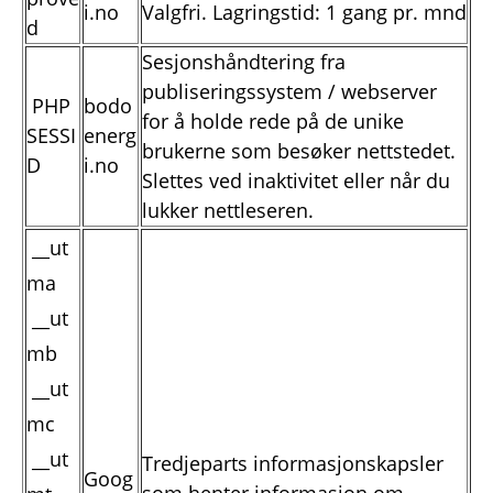
i.no
Valgfri. Lagringstid: 1 gang pr. mnd
d
Sesjonshåndtering fra
publiseringssystem / webserver
PHP
bodo
for å holde rede på de unike
SESSI
energ
brukerne som besøker nettstedet.
D
i.no
Slettes ved inaktivitet eller når du
lukker nettleseren.
__ut
ma
__ut
mb
__ut
mc
__ut
Tredjeparts informasjonskapsler
Goog