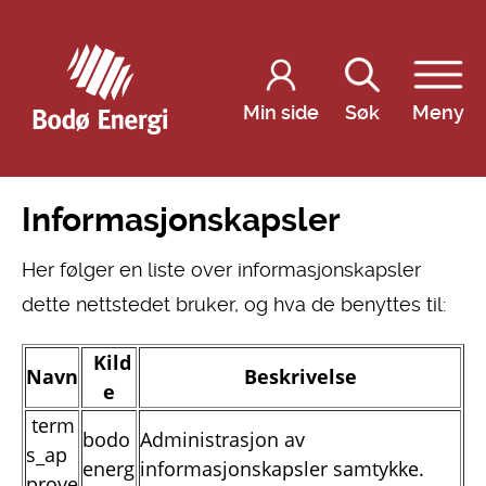
Min side
Søk
Meny
Informasjonskapsler
Her følger en liste over informasjonskapsler
dette nettstedet bruker, og hva de benyttes til:
Kild
Navn
Beskrivelse
e
term
bodo
Administrasjon av
s_ap
energ
informasjonskapsler samtykke.
prove