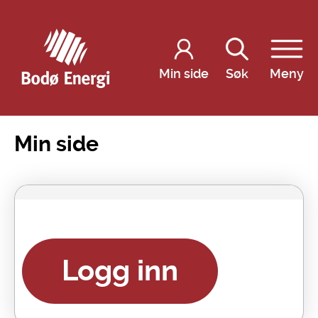
Min side
Søk
Meny
Min side
Logg inn