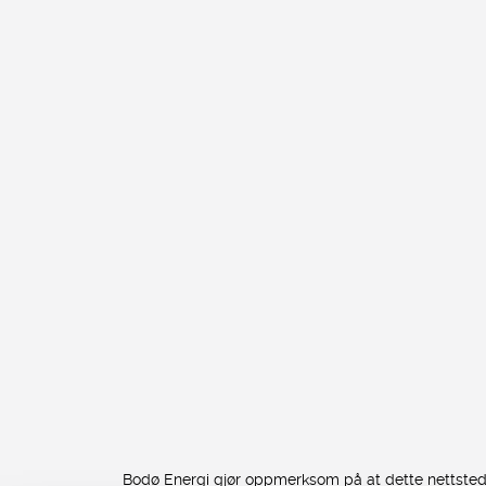
Sosiale
medier
Bodø Energi gjør oppmerksom på at dette nettstedet 