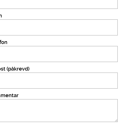
n
fon
st (påkrevd)
mentar