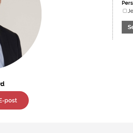
Per
Je
rd
E-post