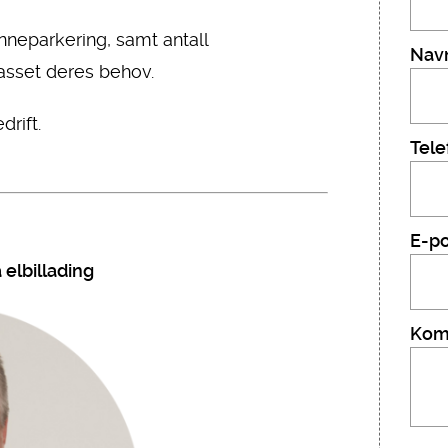
nneparkering, samt antall
Nav
passet deres behov.
drift.
Tele
E-po
 elbillading
Kom