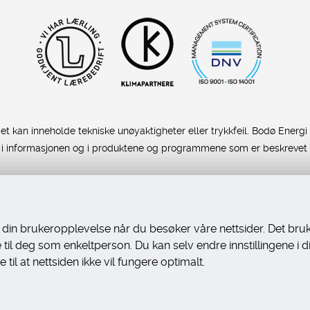
kan inneholde tekniske unøyaktigheter eller trykkfeil. Bodø Energi fo
r i informasjonen og i produktene og programmene som er beskrevet 
e din brukeropplevelse når du besøker våre nettsider. Det bru
il deg som enkeltperson. Du kan selv endre innstillingene i din
Universelt utformet nettside
fra Digitalt Byrå
til at nettsiden ikke vil fungere optimalt.