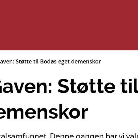
aven: Støtte til Bodøs eget demenskor
ven: Støtte ti
demenskor
okalsamfunnet. Denne gangen har vi valg