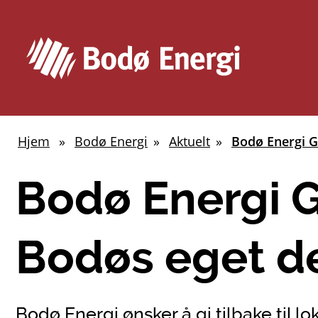
Hjem
Bodø Energi
Aktuelt
Bodø Energi G
Du
er
Bodø Energi Ga
her:
Bodøs eget 
Bodø Energi ønsker å gi tilbake til l