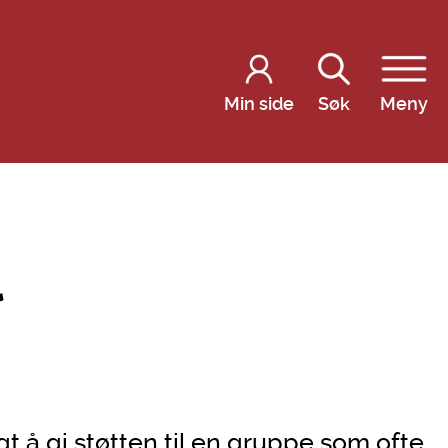
Min side
Søk
Meny
l
t å gi støtten til en gruppe som ofte