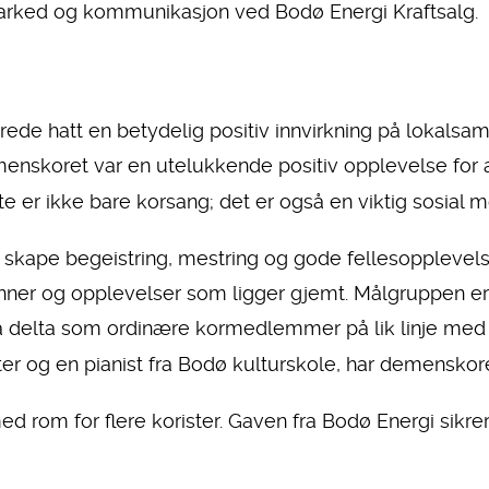
r marked og kommunikasjon ved Bodø Energi Kraftsalg.
erede hatt en betydelig positiv innvirkning på lokalsa
enskoret var en utelukkende positiv opplevelse for a
 er ikke bare korsang; det er også en viktig sosial 
skape begeistring, mestring og gode fellesopplevelse
inner og opplevelser som ligger gjemt. Målgruppen
 delta som ordinære kormedlemmer på lik linje med 
igenter og en pianist fra Bodø kulturskole, har demenskor
d rom for flere korister. Gaven fra Bodø Energi sikrer 