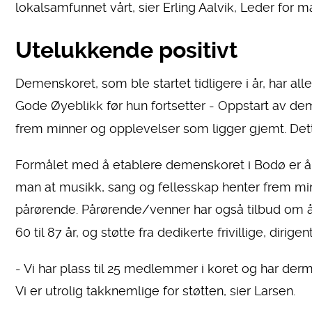
lokalsamfunnet vårt, sier Erling Aalvik, Leder fo
Utelukkende positivt
Demenskoret, som ble startet tidligere i år, har all
Gode Øyeblikk før hun fortsetter - Oppstart av dem
frem minner og opplevelser som ligger gjemt. Dette
Formålet med å etablere demenskoret i Bodø er å 
man at musikk, sang og fellesskap henter frem m
pårørende. Pårørende/venner har også tilbud om å
60 til 87 år, og støtte fra dedikerte frivillige, dir
- Vi har plass til 25 medlemmer i koret og har derme
Vi er utrolig takknemlige for støtten, sier Larsen.